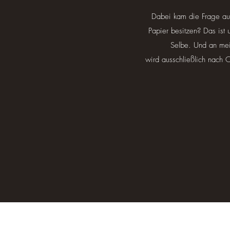
Dabei kam die Frage au
Papier besitzen? Das ist
Selbe. Und an mein
wird ausschließlich nach O