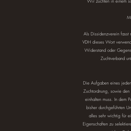
Wir züchten in einem s
Me
Als Dissidenzverein fass
VDH dieses Wort verwende
Widerstand oder Gegensei
Zuchtverband unt
Die Aufgaben eines jeden 
Zuchtordnung, sowie den d
einhalten muss. In dem 
bisher durchgeführten Un
alles sehr wichtig für
Eigenschaften zu selektier