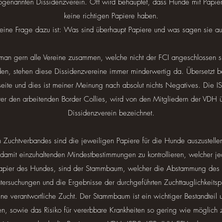
ogenannten Dissidenzverein. Oft wird behauptet, dass Hunde mit Papier
keine richtigen Papiere haben.
ine Frage dazu ist: Was sind überhaupt Papiere und was sagen sie a
t man gern alle Vereine zusammen, welche nicht der FCI angeschlossen 
n, stehen diese Dissidenzvereine immer minderwertig da. Übersetzt be
te und dies ist meiner Meinung nach absolut nichts Negatives. Die IS
er den arbeitenden Border Collies, wird von den Mitgliedern der VDH 
Dissidenzverein bezeichnet.
Zuchtverbandes sind die jeweiligen Papiere für die Hunde auszustelle
amit einzuhaltenden Mindestbestimmungen zu kontrollieren, welcher jed
Papier des Hundes, sind der Stammbaum, welcher die Abstammung des 
tersuchungen und die Ergebnisse der durchgeführten Zuchttauglichkeitsprü
 eine verantwortliche Zucht. Der Stammbaum ist ein wichtiger Bestandte
en, sowie das Risiko für vererbbare Krankheiten so gering wie möglich z