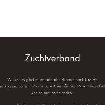
lie
Unsere Prager Rattler
Zucht
Würfe
Zuchtverband
Wir sind Mitglied im Internationalen Hundeverband, kurz IHV.
ei Abgabe, ab der 8.Woche, eine Ahnentafel des IHV, ein Gesundheit
sind geimpft, sowie gechipt.