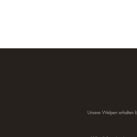
MINE GOLD DOGS
Start
Über uns
Rassebeschreibungen
Unsere Border Col
Unsere Welpen erhalten b