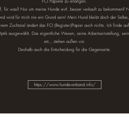
FCI Papiere zu erlangen.
f, für was? Nur um meine Hunde evtl. besser verkauft zu bekommen? Nu
 und wird für mich nie ein Grund sein! Mein Hund bleibt doch der Selbe,
em Zuchtziel ändert das FCI (Register-)Papier auch nichts. Ich finde au
ptik ausgewählt. Das eigentliche Wesen, seine Arbeitseinstellung, sein
etc., stehen außen vor.
Deshalb auch die Entscheidung für die Gegenseite.
https://www.hundeverband.info/