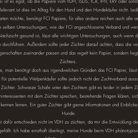
 ist es egal, ob die Papiere vom VDH, ISDS, ICR, IHV, ERV oder sonst
 Relevant ist dies im Alltag für den Hund und den Hundekäufer nicht. Ledi
arten möchte, benötigt FCI Papiere, für alles andere reichen auch alle 
e selben Untersuchungen, wie der FCI angeschlossene Verband und wer 
 Nachzucht gesund ist, lässt alle wichtigen Untersuchungen, auch wenn d
ch durchführen. Außerdem sollte jeder Züchter darauf achten, dass die v
igenschaften zueinander passen und das regelt kein Papier, sondern lieg
Züchters.
lle, man benötigt doch aus irgendwelchen Gründen das FCI Papier, lässt
 Für potentielle Welpenkäufer sollte jedoch nicht der Zuchtverband aus
 Züchter. Schwarze Schafe unter den Züchtern gibt es leider in jedem
ninteressenten mit dem Züchter sprechen, bestehende Fragen klären, si
ennen lernen. Ein guter Züchter gibt gerne Informationen und Einblicke
Hunde.
t dafür entschieden nicht im VDH zu züchten, da mir die Entwicklung de
gefällt. Ich habe ernsthaft überlegt, meine Hunde beim VDH phänotypisie