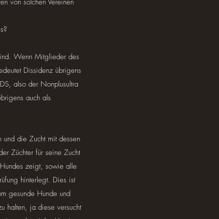
en von solchen Vereinen
us?
sind. Wenn Mitglieder des
deutet Dissidenz übrigens
DS, also der Nonplusultra
übrigens auch als
n und die Zucht mit dessen
er Züchter für seine Zucht
Hundes zeigt, sowie alle
fung hinterlegt. Dies ist
il um gesunde Hunde und
u halten, ja diese versucht