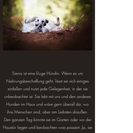
Sierra ist eine kluge Hündin. Wenn es um
Nahrungsbeschaffung geht, lässt sie sich einiges
einfallen und nutzt jede Gelegenheit, in der sie
unbeobachtet ist. Sie lebt mit uns und den anderen
Hunden im Haus und wäre gern überall da, wo
ihre Menschen sind, aber am Liebsten draußen.
Den ganzen Tag könnte sie im Garten oder vor der
Haustür liegen und beobachten was passiert. Ja, sie