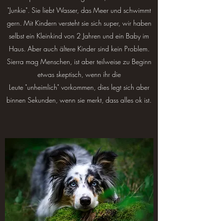
"Junkie". Sie liebt Wasser, das Meer und schwimmt
gern. Mit Kindern versteht sie sich super, wir haben
selbst ein Kleinkind von 2 Jahren und ein Baby im
Haus. Aber auch ältere Kinder sind kein Problem.
Sierra mag Menschen, ist aber teilweise zu Beginn
etwas skeptisch, wenn ihr die
Leute "unheimlich" vorkommen, dies legt sich aber
binnen Sekunden, wenn sie merkt, dass alles ok ist.