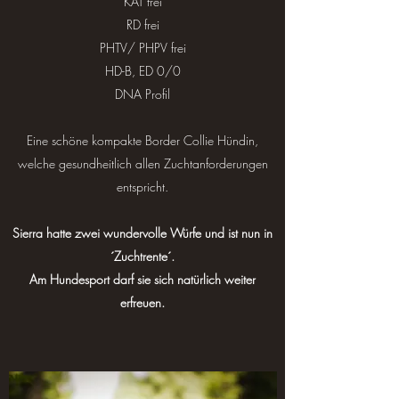
KAT frei
RD frei
PHTV/ PHPV frei
HD-B, ED 0/0
DNA Profil
Eine schöne kompakte Border Collie Hündin,
welche gesundheitlich allen Zuchtanforderungen
entspricht.
Sierra hatte zwei wundervolle Würfe und ist nun in
´Zuchtrente´.
Am Hundesport darf sie sich natürlich weiter
erfreuen.