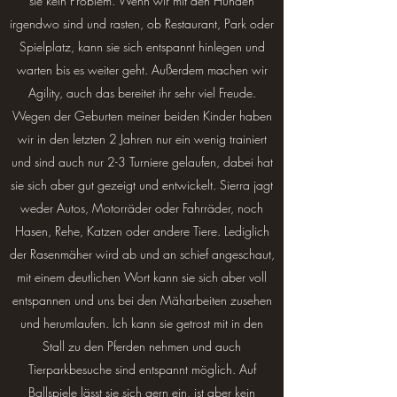
sie kein Problem. Wenn wir mit den Hunden
irgendwo sind und rasten, ob Restaurant, Park oder
Spielplatz, kann sie sich entspannt hinlegen und
warten bis es weiter geht. Außerdem machen wir
Agility, auch das bereitet ihr sehr viel Freude.
Wegen der Geburten meiner beiden Kinder haben
wir in den letzten 2 Jahren nur ein wenig trainiert
und sind auch nur 2-3 Turniere gelaufen, dabei hat
sie sich aber gut gezeigt und entwickelt. Sierra jagt
weder Autos, Motorräder oder Fahrräder, noch
Hasen, Rehe, Katzen oder andere Tiere. Lediglich
der Rasenmäher wird ab und an schief angeschaut,
mit einem deutlichen Wort kann sie sich aber voll
entspannen und uns bei den Mäharbeiten zusehen
und herumlaufen. Ich kann sie getrost mit in den
Stall zu den Pferden nehmen und auch
Tierparkbesuche sind entspannt möglich. Auf
Ballspiele lässt sie sich gern ein, ist aber kein