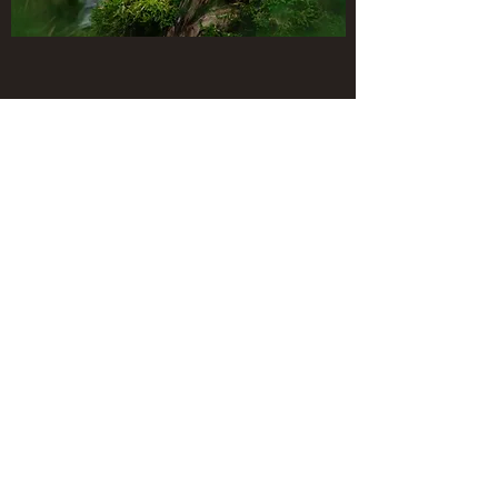
IHV
Jugendchampionat
Nationales Championat
Internationales Championat