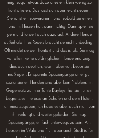
neigt sogar etwas dazu alles ein klein wenig zu
kontrollieren. Das lässt sich aber leicht steuern.
Sierra ist ein souveräner Hund, sobald sie einen
Hund im Herzen hat, dann richtig! Dann spielt sie
gern und fordert auch dazu auf. Andere Hunde
außerhalb ihres Rudels braucht sie nicht unbedingt.
Oft meidet sie den Kontakt und das ist ok. Sie mag
vor allem keine aufdringlichen Hunde und zeigt
dies auch deutlich, warnt aber vor, bevor sie
maßregelt. Entspannte Spaziergänge unter gut
sozialisierten Hunden sind aber kein Problem. Im
Gegensatz zu ihrer Tante Bayleys, hat sie nur ein
begrenztes Interesse an Schafen und dem Hüten.
Ich muss zugeben, ich habe es aber auch nicht von
ihr verlangt und weiter gefordert. Sie mag
Spaziergänge, einfach unterwegs zu sein. Am
Liebsten im Wald und Flur, aber auch Stadt ist für