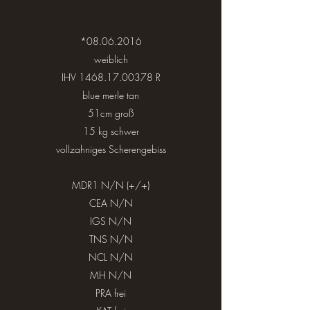
*08.06.2016
weiblich
IHV
1468.17.00378
R
blue merle tan
51cm groß
15 kg schwer
vollzahniges Scherengebiss
MDR1 N/N (+/+)
CEA N/N
IGS N/N
TNS N/N
NCL N/N
MH N/N
PRA frei